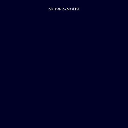
SUIVEZ-NOUS
CGU
POLITIQUE DE CONFIDENTIALITÉ
COOKIES
PLAN DE SITE
MENTIONS LÉGALES