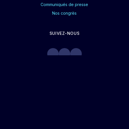
Communiqués de presse
Nos congrès
SUIVEZ-NOUS
CGU
POLITIQUE DE CONFIDENTIALITÉ
COOKIES
PLAN DE SITE
MENTIONS LÉGALES