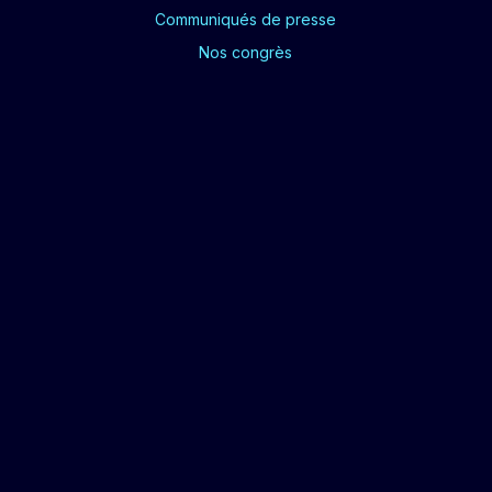
Communiqués de presse
Nos congrès
SUIVEZ-NOUS
CGU
POLITIQUE DE CONFIDENTIALITÉ
COOKIES
PLAN DE SITE
MENTIONS LÉGALES